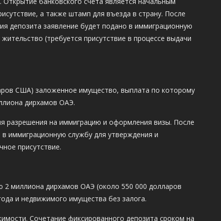
. Открытие банковского счета является начальным
рисутствие, а также штамп для въезда в страну. После
ния депозита заявление будет подано в иммиграционную
 жительство (требуется присутствие в процессе выдачи
ларов США) заложенное имущество, выплата по которому
иллиона дирхамов ОАЭ.
ния разрешения на иммиграцию и оформления визы. После
 в иммиграционную службу для утверждения и
чное присутствие.
ю 2 миллиона дирхамов ОАЭ (около 550 000 долларов
года и недвижимого имущества без залога.
ижимости. Сочетание фиксированного депозита сроком на